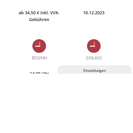
ab 34,50 € inkl. VVK-
10.12.2023
Gebühren
BEGINN
EINLASS
14:30 Uhr
13:30 Uhr
Privatsphäre-Einstellungen ändern
Historie der Privatsphäre-Einstellungen
Einwilligungen widerrufen
Eintrittskarten für diese Veranstaltung erhalten Sie im
C.ulturgut, an allen bekannten Vorverkaufsstellen und
online.