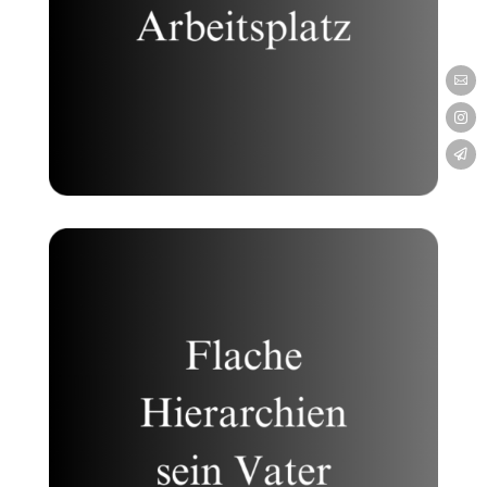


