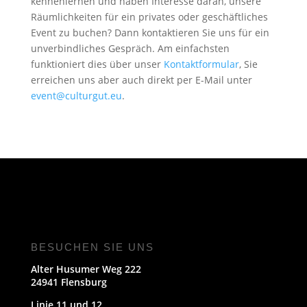
kennenlernen und haben Interesse daran, unsere
Räumlichkeiten für ein privates oder geschäftliches
Event zu buchen? Dann kontaktieren Sie uns für ein
unverbindliches Gespräch. Am einfachsten
funktioniert dies über unser
Kontaktformular
, Sie
erreichen uns aber auch direkt per E-Mail unter
event@culturgut.eu
.
BESUCHEN SIE UNS
Alter Husumer Weg 222
24941 Flensburg
Linie 11 und 12