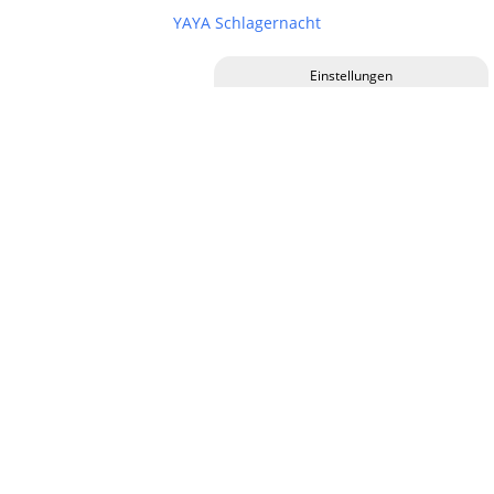
YAYA Schlagernacht
Privatsphäre-Einstellungen ändern
Historie der Privatsphäre-Einstellungen
17.09.2026,
19:30 Uhr
Einwilligungen widerrufen
Stefan "Das Eich" Eichner spielt Reinhard Mey 1.0
18.09.2026,
19:30 Uhr
AKTE249 - Lesung & Gespräch mit Dr. Dr. Clemens
Bartholdy