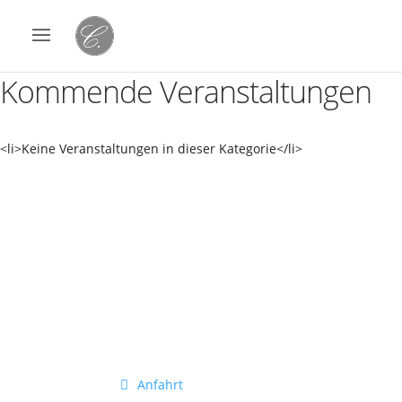
Kommende Veranstaltungen
<li>Keine Veranstaltungen in dieser Kategorie</li>
Besuchen Sie uns
Tick
Alter Husumer Weg 222
Öffn
24941 Flensburg
Dien
Linie 11 und 12
von 
(Haltestelle Försterstieg)
Don
von 
Anfahrt