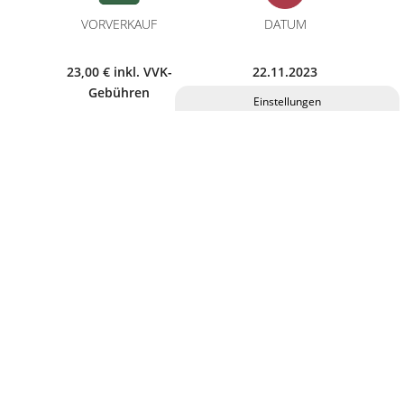
VORVERKAUF
DATUM
23,00 € inkl. VVK-
22.11.2023
Gebühren
Privatsphäre-Einstellungen ändern
Historie der Privatsphäre-Einstellungen
Einwilligungen widerrufen
BEGINN
EINLASS
19:30 Uhr
18:30 Uhr
Eintrittskarten für diese Veranstaltung erhalten Sie im
C.ulturgut, an allen bekannten Vorverkaufsstellen und