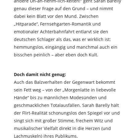
andere Un-an-nehm-lich-keiten!“
geht
Sarah Barelly
genau dieser Frage auf den Grund – und nimmt
dabei kein Blatt vor den Mund. Zwischen
„Hitparade“, Fernsehgarten-Romantik
und
emotionaler Achterbahnfahrt
entlarvt sie den
deutschen Schlager als das, was er wirklich ist:
hemmungslos, eingängig und manchmal auch ein
bisschen peinlich – aber eben doch Kult.
Doch damit nicht genug:
Auch das
Balzverhalten der Gegenwart
bekommt
sein Fett weg – von der „Morgenlatte in liebevolle
Hände“ bis zu männlichen Modesünden und
geschmacklichen Totalausfällen.
Sarah Barelly
hält
der Flirt-Realität schonungslos den Spiegel vor und
singt sich mit
großer Stimme, frechem Witz und
musikalischer Vielfalt
direkt in die Herzen (und
Lachmuskeln) ihres Publikums.