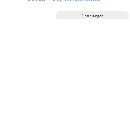
Privatsphäre-Einstellungen ändern
Historie der Privatsphäre-Einstellungen
12.09.2026,
21:00 Uhr
Einwilligungen widerrufen
YAYA Schlagernacht
17.09.2026,
19:30 Uhr
Stefan "Das Eich" Eichner spielt Reinhard Mey 1.0