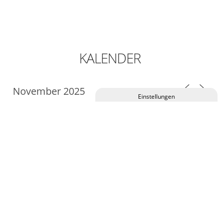
KALENDER
Privatsphäre-Einstellungen ändern
M
D
M
D
F
S
S
Historie der Privatsphäre-Einstellungen
27
28
1
29
30
31
2
Einwilligungen widerrufen
3
4
5
6
7
8
9
10
11
12
14
15
16
13