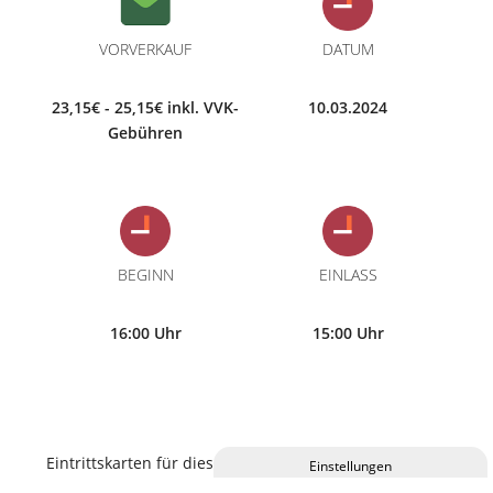
VORVERKAUF
DATUM
23,15€ - 25,15€ inkl. VVK-
10.03.2024
Gebühren
BEGINN
EINLASS
16:00 Uhr
15:00 Uhr
Eintrittskarten für diese Veranstaltung erhalten Sie im
C.ulturgut, an allen bekannten Vorverkaufsstellen und