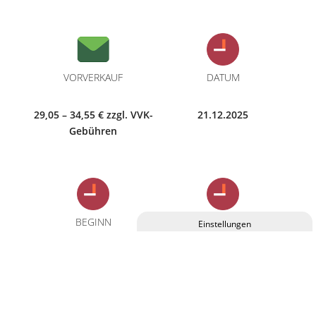
VORVERKAUF
DATUM
29,05 – 34,55 € zzgl. VVK-
21.12.2025
Gebühren
BEGINN
EINLASS
Privatsphäre-Einstellungen ändern
18:00 Uhr
17:00 Uhr
Historie der Privatsphäre-Einstellungen
Einwilligungen widerrufen