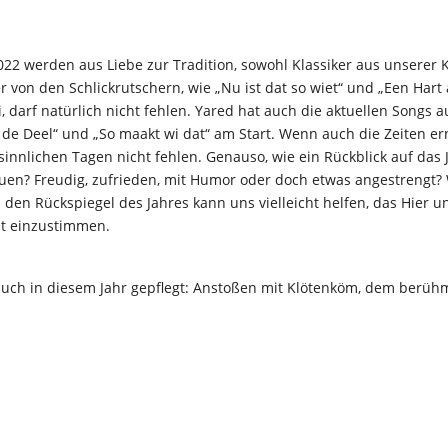
22 werden aus Liebe zur Tradition, sowohl Klassiker aus unserer K
on den Schlickrutschern, wie „Nu ist dat so wiet“ und „Een Hart al
, darf natürlich nicht fehlen. Yared hat auch die aktuellen Songs
de Deel“ und „So maakt wi dat“ am Start. Wenn auch die Zeiten ern
nnlichen Tagen nicht fehlen. Genauso, wie ein Rückblick auf das 
en? Freudig, zufrieden, mit Humor oder doch etwas angestrengt? 
n den Rückspiegel des Jahres kann uns vielleicht helfen, das Hier u
it einzustimmen.
auch in diesem Jahr gepflegt: Anstoßen mit Klötenköm, dem berühmt