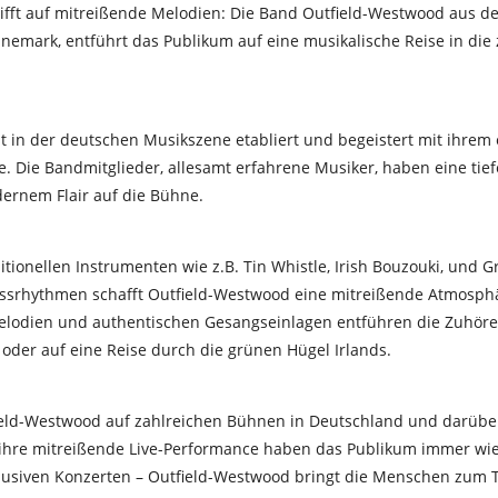
i
ff
t auf mitreißende Melodien: Die Band Outfield-Westwood aus d
nemark, entführt das Publikum auf eine musikalische Reise in die 
t in der deutschen Musikszene etabliert und begeistert mit ihrem e
. Die Bandmitglieder, allesamt erfahrene Musiker, haben eine tie
ernem Flair auf die Bühne.
itionellen Instrumenten wie z.B. Tin Whistle, Irish Bouzouki, und G
assrhythmen scha
ff
t Outfield-Westwood eine mitreißende Atmosphä
elodien und authentischen Gesangseinlagen entführen die Zuhöre
oder auf eine Reise durch die grünen Hügel Irlands.
ield-Westwood auf zahlreichen Bühnen in Deutschland und darüber 
 ihre mitreißende Live-Performance haben das Publikum immer wie
exklusiven Konzerten – Outfield-Westwood bringt die Menschen zum