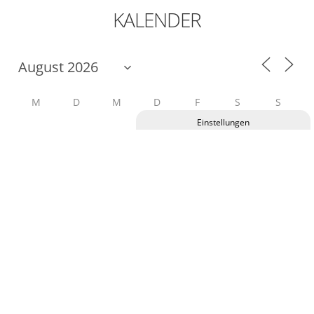
KALENDER
M
D
M
D
F
S
S
27
28
29
30
31
1
2
Privatsphäre-Einstellungen ändern
Historie der Privatsphäre-Einstellungen
9
3
4
5
6
7
8
Einwilligungen widerrufen
10
11
12
13
14
15
16
17
18
19
21
22
23
20
24
25
26
27
28
29
30