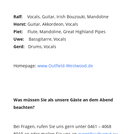
Ralf
:
Vocals, Guitar, Irish Bouzouki, Mandoline
Horst
:
Guitar, Akkordeon, Vocals
Piet
:
Flute, Mandoline, Great Highland Pipes
Uwe
:
Bassgitarre, Vocals
Gerd
:
Drums, Vocals
Homepage:
www.Outfield-Westwood.de
Was müssen Sie als unsere Gäste an dem Abend
beachten?
Bei Fragen, rufen Sie uns gern unter 0461 – 4068
8019 an oder mailen Sie uns an
event@culturgut.eu