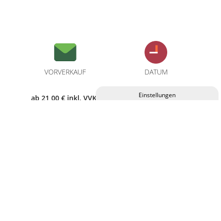
VORVERKAUF
DATUM
ab 21,00 € inkl. VVK-
23.11.2024
Privatsphäre-Einstellungen ändern
Gebühren
Historie der Privatsphäre-Einstellungen
Einwilligungen widerrufen
BEGINN
EINLASS
19:30 Uhr
18:30 Uhr