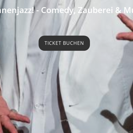
nenjazz! - Comedy, Zauberei & M
TICKET BUCHEN