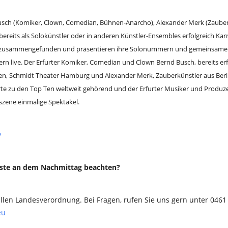
sch (Komiker, Clown, Comedian, Bühnen-Anarcho), Alexander Merk (Zauber
 bereits als Solokünstler oder in anderen Künstler-Ensembles erfolgreich Ka
 zusammengefunden und präsentieren ihre Solonummern und gemeinsame 
rn live.
Der Erfurter Komiker, Comedian und Clown Bernd Busch, bereits erf
den, Schmidt Theater Hamburg und Alexander Merk, Zauberkünstler aus Berl
rte zu den Top Ten weltweit gehörend und der Erfurter Musiker und Produz
szene einmalige Spektakel.
y
äste an dem Nachmittag beachten?
ellen Landesverordnung. Bei Fragen, rufen Sie uns gern unter 0461
eu