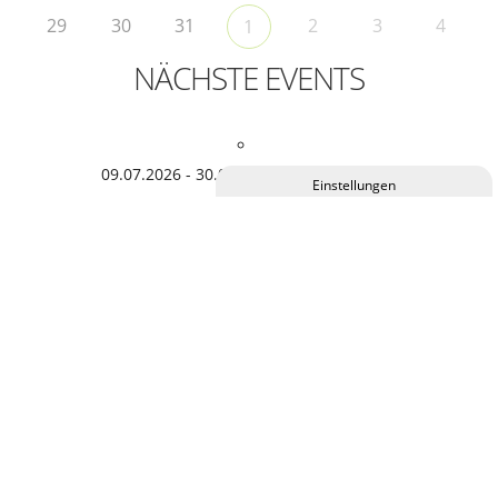
29
30
31
2
3
4
1
NÄCHSTE EVENTS
09.07.2026 - 30.08.2026,
Ganztägig Uhr
Privatsphäre-Einstellungen ändern
Kunstausstellung Zwischentöne
Historie der Privatsphäre-Einstellungen
Einwilligungen widerrufen
20.08.2026,
19:30 Uhr
Bidla Buh – “Die große Abschiedstour”