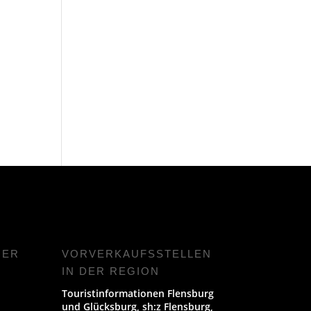
NER
VORVERKAUFS­STELLEN
IN DER REGION
Touristinformationen Flensburg
und Glücksburg, sh:z Flensburg,