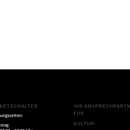
CKETSCHALTER
IHR ANSPRECHPART
FÜR
ungszeiten:
KULTUR-
stag