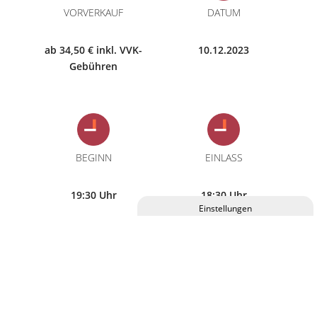
VORVERKAUF
DATUM
ab 34,50 € inkl. VVK-
10.12.2023
Gebühren
BEGINN
EINLASS
19:30 Uhr
18:30 Uhr
Privatsphäre-Einstellungen ändern
Historie der Privatsphäre-Einstellungen
Eintrittskarten für diese Veranstaltung erhalten Sie im
Einwilligungen widerrufen
C.ulturgut, an allen bekannten Vorverkaufsstellen und
online.