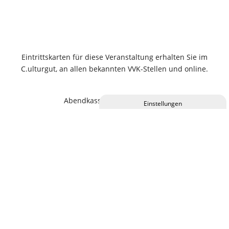
Eintrittskarten für diese Veranstaltung erhalten Sie im
C.ulturgut, an allen bekannten VVK-Stellen und online.
Abendkassen-Zuschlag 2,00 €
Privatsphäre-Einstellungen ändern
Historie der Privatsphäre-Einstellungen
Einwilligungen widerrufen
KALENDER