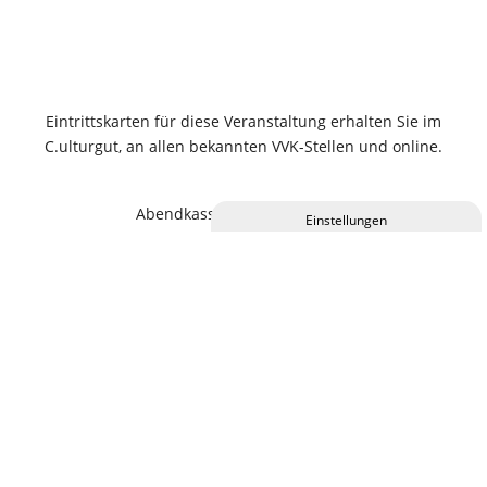
Eintrittskarten für diese Veranstaltung erhalten Sie im
C.ulturgut, an allen bekannten VVK-Stellen und online.
Abendkassen-Zuschlag 2,00 €
Privatsphäre-Einstellungen ändern
Historie der Privatsphäre-Einstellungen
Einwilligungen widerrufen
KALENDER