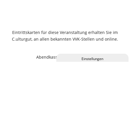
Eintrittskarten für diese Veranstaltung erhalten Sie im
C.ulturgut, an allen bekannten VVK-Stellen und online.
Abendkassen-Zuschlag 2,00 €
Privatsphäre-Einstellungen ändern
Historie der Privatsphäre-Einstellungen
Einwilligungen widerrufen
KALENDER