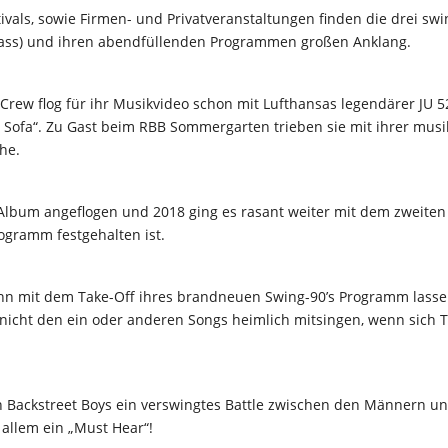
ivals, sowie Firmen- und Privatveranstaltungen finden die drei s
ass) und ihren abendfüllenden Programmen großen Anklang.
Crew flog für ihr Musikvideo schon mit Lufthansas legendärer JU 5
 Sofa“. Zu Gast beim RBB Sommergarten trieben sie mit ihrer musi
he.
Album angeflogen und 2018 ging es rasant weiter mit dem zweiten
gramm festgehalten ist.
nn mit dem Take-Off ihres brandneuen Swing-90’s Programm lassen
nicht den ein oder anderen Songs heimlich mitsingen, wenn sich The
en Backstreet Boys ein verswingtes Battle zwischen den Männern un
 allem ein „Must Hear“!