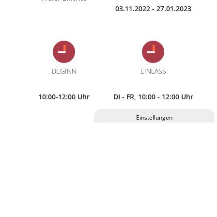
03.11.2022 - 27.01.2023
BEGINN
EINLASS
10:00-12:00 Uhr
DI - FR, 10:00 - 12:00 Uhr
Privatsphäre-Einstellungen ändern
Historie der Privatsphäre-Einstellungen
Vernissage am 03. November, Ausstellung ab 04.
November, Besuch der Ausstellung zu den Öffnungszeiten
Einwilligungen widerrufen
des C.ulturguts: DI - FR in der Zeit von 10:00 - 12:00 Uhr, ab
Januar 2023: DI UND FR in der Zeit von 09:00 - 12:00 Uhr)
und vor Konzerten