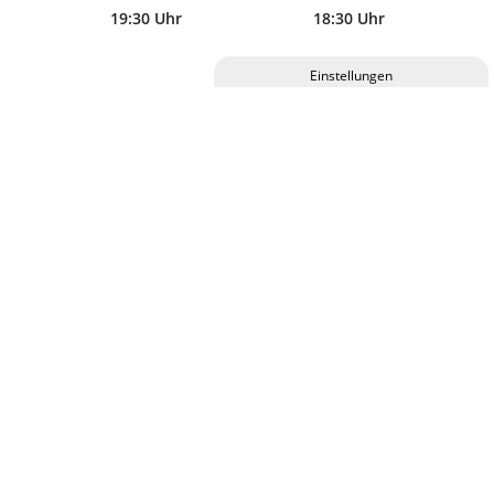
19:30 Uhr
18:30 Uhr
Privatsphäre-Einstellungen ändern
Eintrittskarten für diese Veranstaltung erhalten Sie im
Historie der Privatsphäre-Einstellungen
C.ulturgut, an allen bekannten VVK-Stellen und online.
Einwilligungen widerrufen
Abendkassen-Zuschlag 2,00 €
KALENDER