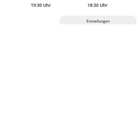
19:30 Uhr
18:30 Uhr
Privatsphäre-Einstellungen ändern
Eintrittskarten für diese Veranstaltung erhalten Sie im
Historie der Privatsphäre-Einstellungen
C.ulturgut, an allen bekannten VVK-Stellen und online.
Einwilligungen widerrufen
Abendkassen-Zuschlag 2,00 €
KALENDER