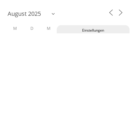
M
D
M
D
F
S
S
Privatsphäre-Einstellungen ändern
28
29
30
31
1
2
3
Historie der Privatsphäre-Einstellungen
4
5
6
7
8
9
10
Einwilligungen widerrufen
11
12
13
14
15
16
17
18
19
20
21
22
23
24
25
26
27
28
29
30
31
NÄCHSTE EVENTS