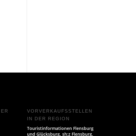
NER
VORVERKAUFS­STELLEN
IN DER REGION
Touristinformationen Flensburg
und Glücksburg, sh:z Flensburg,