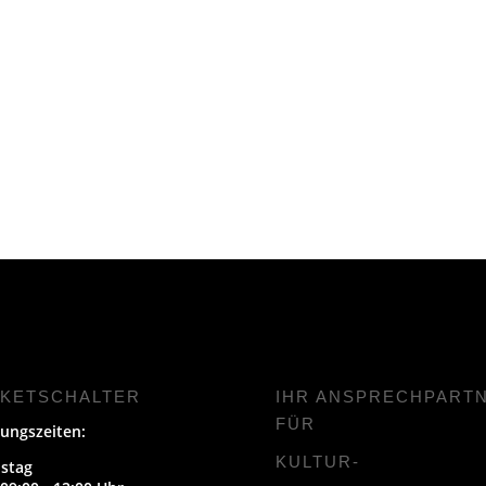
CKETSCHALTER
IHR ANSPRECHPART
FÜR
ungszeiten:
KULTUR-
stag