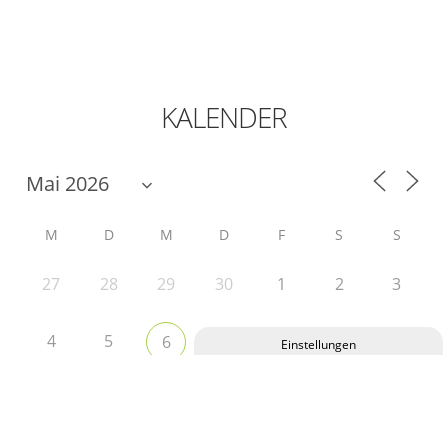
KALENDER
M
D
M
D
F
S
S
27
28
29
30
1
2
3
4
5
7
8
9
10
6
Privatsphäre-Einstellungen ändern
11
12
13
14
15
16
17
Historie der Privatsphäre-Einstellungen