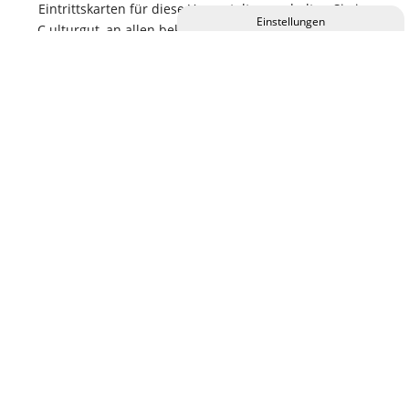
Eintrittskarten für diese Veranstaltung erhalten Sie im
C.ulturgut, an allen bekannten VVK-Stellen und online.
Privatsphäre-Einstellungen ändern
Historie der Privatsphäre-Einstellungen
Abendkassen-Zuschlag 2,00 €
Einwilligungen widerrufen
KALENDER
M
D
M
D
F
S
S
26
27
28
29
30
31
1