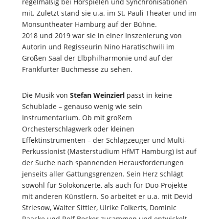
regelmäßig bei Hörspielen und Synchronisationen
mit. Zuletzt stand sie u.a. im St. Pauli Theater und im
Monsuntheater Hamburg auf der Bühne.
2018 und 2019 war sie in einer Inszenierung von
Autorin und Regisseurin Nino Haratischwili im
Großen Saal der Elbphilharmonie und auf der
Frankfurter Buchmesse zu sehen.
Die Musik von
Stefan Weinzierl
passt in keine
Schublade – genauso wenig wie sein
Instrumentarium. Ob mit großem
Orchesterschlagwerk oder kleinen
Effektinstrumenten – der Schlagzeuger und Multi-
Perkussionist (Masterstudium HfMT Hamburg) ist auf
der Suche nach spannenden Herausforderungen
jenseits aller Gattungsgrenzen. Sein Herz schlägt
sowohl für Solokonzerte, als auch für Duo-Projekte
mit anderen Künstlern. So arbeitet er u.a. mit Devid
Striesow, Walter Sittler, Ulrike Folkerts, Dominic
Raacke und Rolf Becker zusammen und entwickelt