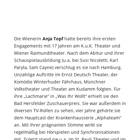
Die Wienerin
Anja Topf
hatte bereits ihre ersten
Engagements mit 17 Jahren am K.u.K. Theater und
Wiener Raimundtheater. Nach dem Abitur und ihrer
Schauspielausbildung (u.a. bei Susi Nicoletti, Karl
Paryla, Sam Cayne) verschlug es sie nach Hamburg.
Unzählige Auftritte im Ernst Deutsch Theater, der
Komödie Winterhuder Fährhaus, Münchner
Volkstheater und Theater am Kudamm folgten. Für
ihre „Lachmarie“ in „Was Ihr Wollt“ erhielt sie den
Bad Hersfelder Zuschauerpreis. Sie war außerdem in
diversen TV-Rollen zu sehen, vier Jahre gehörte sie
dem Hauptcast der Krankenhausserie „Alphateam“
an. Mit ihrer prägnanten Stimme wirkt sie
regelmäßig bei Hörspielen und Synchronisationen
mit. Zuletzt stand sie u.a. im St. Pauli Theater und im