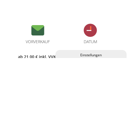
VORVERKAUF
DATUM
ab 21,00 € inkl. VVK-
23.11.2024
Privatsphäre-Einstellungen ändern
Gebühren
Historie der Privatsphäre-Einstellungen
Einwilligungen widerrufen
BEGINN
EINLASS
19:30 Uhr
18:30 Uhr