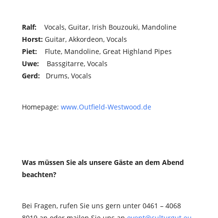
Ralf
:
Vocals, Guitar, Irish Bouzouki, Mandoline
Horst
:
Guitar, Akkordeon, Vocals
Piet
:
Flute, Mandoline, Great Highland Pipes
Uwe
:
Bassgitarre, Vocals
Gerd
:
Drums, Vocals
Homepage:
www.Outfield-Westwood.de
Was müssen Sie als unsere Gäste an dem Abend
beachten?
Bei Fragen, rufen Sie uns gern unter 0461 – 4068
8019 an oder mailen Sie uns an
event@culturgut.eu