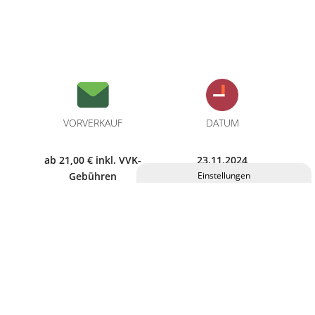
VORVERKAUF
DATUM
ab 21,00 € inkl. VVK-
23.11.2024
Gebühren
Privatsphäre-Einstellungen ändern
Historie der Privatsphäre-Einstellungen
Einwilligungen widerrufen
BEGINN
EINLASS
19:30 Uhr
18:30 Uhr