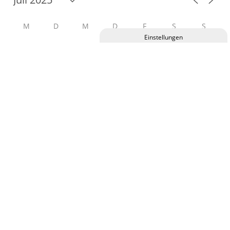
M
D
M
D
F
S
S
30
1
2
3
4
5
6
Privatsphäre-Einstellungen ändern
Historie der Privatsphäre-Einstellungen
7
8
9
10
11
12
13
Einwilligungen widerrufen
14
16
17
18
19
20
15
21
22
23
24
25
26
27
28
29
30
31
1
2
3
NÄCHSTE EVENTS