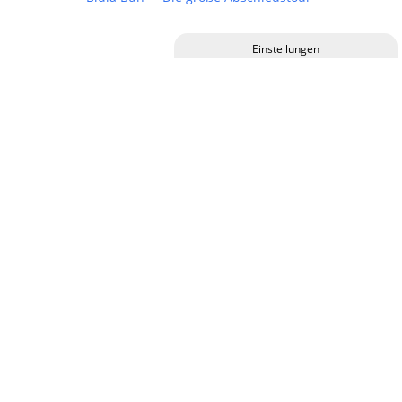
Privatsphäre-Einstellungen ändern
Historie der Privatsphäre-Einstellungen
12.09.2026,
21:00 Uhr
Einwilligungen widerrufen
YAYA Schlagernacht
17.09.2026,
19:30 Uhr
Stefan "Das Eich" Eichner spielt Reinhard Mey 1.0