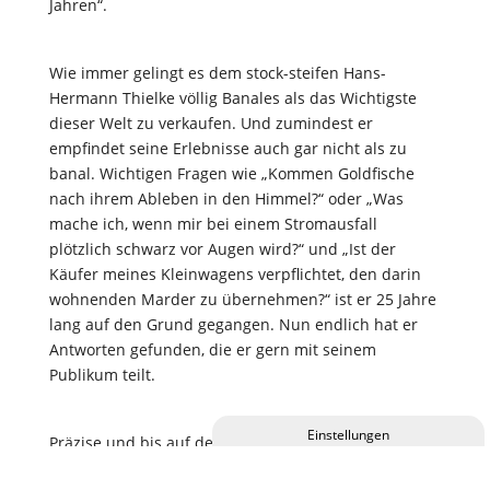
Jahren“.
Wie immer gelingt es dem stock-steifen Hans-
Hermann Thielke völlig Banales als das Wichtigste
dieser Welt zu verkaufen. Und zumindest er
empfindet seine Erlebnisse auch gar nicht als zu
banal. Wichtigen Fragen wie „Kommen Goldfische
nach ihrem Ableben in den Himmel?“ oder „Was
mache ich, wenn mir bei einem Stromausfall
plötzlich schwarz vor Augen wird?“ und „Ist der
Käufer meines Kleinwagens verpflichtet, den darin
wohnenden Marder zu übernehmen?“ ist er 25 Jahre
lang auf den Grund gegangen. Nun endlich hat er
Antworten gefunden, die er gern mit seinem
Publikum teilt.
Präzise und bis auf den Punkt – in gewohnter
Privatsphäre-Einstellungen ändern
Thielke-Manier – erzählt er von all seinen