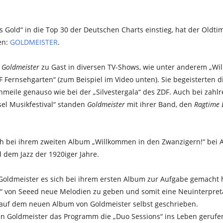
s Gold“ in die Top 30 der Deutschen Charts einstieg, hat der Oldti
en:
GOLDMEISTER
.
n
Goldmeister
zu Gast in diversen TV-Shows, wie unter anderem „W
F Fernsehgarten“ (zum Beispiel im Video unten). Sie begeisterten 
eile genauso wie bei der „Silvestergala“ des ZDF. Auch bei zahlr
osel Musikfestival“ standen
Goldmeister
mit ihrer Band, den
Ragtime 
ch bei ihrem zweiten Album „Willkommen in den Zwanzigern!“ bei 
dem Jazz der 1920iger Jahre.
oldmeister es sich bei ihrem ersten Album zur Aufgabe gemacht ha
B“ von Seeed neue Melodien zu geben und somit eine Neuinterpreta
s auf dem neuen Album von Goldmeister selbst geschrieben.
n Goldmeister das Programm die „Duo Sessions“ ins Leben gerufe