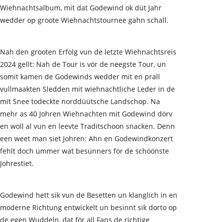
Wiehnachtsalbum, mit dat Godewind ok düt Jahr
wedder op groote Wiehnachtstournee gahn schall.
Nah den grooten Erfolg vun de letzte Wiehnachtsreis
2024 gellt: Nah de Tour is vör de neegste Tour, un
somit kamen de Godewinds wedder mit en prall
vullmaakten Sledden mit wiehnachtliche Leder in de
mit Snee todeckte norddüütsche Landschop. Na
mehr as 40 Johren Wiehnachten mit Godewind dörv
en woll al vun en leevte Traditschoon snacken. Denn
een weet man siet Johren: Ahn en Godewindkonzert
fehlt doch ümmer wat besünners för de schöönste
Johrestiet.
Godewind hett sik vun de Besetten un klanglich in en
moderne Richtung entwickelt un besinnt sik dorto op
de egen Wuddeln, dat för all Fans de richtige