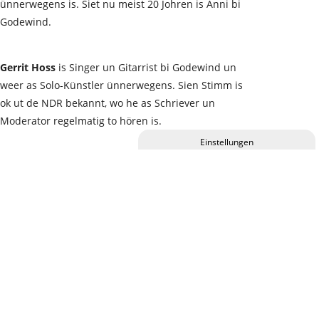
ünnerwegens is. Siet nu meist 20 Johren is Anni bi
Godewind.
Gerrit Hoss
is Singer un Gitarrist bi Godewind un
weer as Solo-Künstler ünnerwegens. Sien Stimm is
ok ut de NDR bekannt, wo he as Schriever un
Moderator regelmatig to hören is.
Privatsphäre-Einstellungen ändern
Kai Lindner
speelt nich bloot bi Godewind Keyboard,
man is ok vun Anfang an in de Band vun Johannes
Historie der Privatsphäre-Einstellungen
Oerding. Kai is mit sien Studio ok as Produzent för
naamhafte Künstler tätig un produzeert ok
Einwilligungen widerrufen
Godewind.
Heiko Reese
speel Slagtüüch bi Godewind un is siet
Johrteihnten fast Bandliddmaat un ok in eenig anner
Formatschonen an de Drums. Buterdem bedrifft he