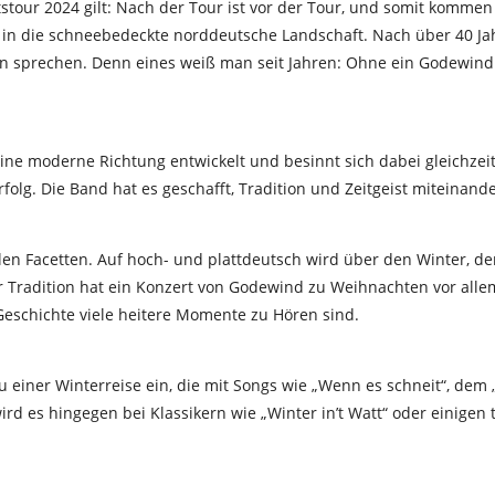
tour 2024 gilt: Nach der Tour ist vor der Tour, und somit kommen
ern in die schneebedeckte norddeutsche Landschaft. Nach über 40
on sprechen. Denn eines weiß man seit Jahren: Ohne ein Godewind
ine moderne Richtung entwickelt und besinnt sich dabei gleichzeiti
Erfolg. Die Band hat es geschafft, Tradition und Zeitgeist miteinand
len Facetten. Auf hoch- und plattdeutsch wird über den Winter, d
r Tradition hat ein Konzert von Godewind zu Weihnachten vor alle
Geschichte viele heitere Momente zu Hören sind.
 einer Winterreise ein, die mit Songs wie „Wenn es schneit“, dem 
ird es hingegen bei Klassikern wie „Winter in’t Watt“ oder einigen