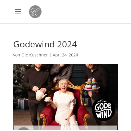
Godewind 2024
von
Ole Kuschner
|
Apr. 24, 2024