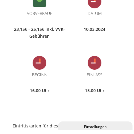
VORVERKAUF
DATUM
23,15€ - 25,15€ inkl. VVK-
10.03.2024
Gebühren
BEGINN
EINLASS
16:00 Uhr
15:00 Uhr
Eintrittskarten für diese Veranstaltung erhalten Sie im
C.ulturgut, an allen bekannten Vorverkaufsstellen und