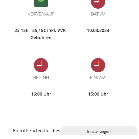
VORVERKAUF
DATUM
23,15€ - 25,15€ inkl. VVK-
10.03.2024
Gebühren
BEGINN
EINLASS
16:00 Uhr
15:00 Uhr
Eintrittskarten für diese Veranstaltung erhalten Sie im
C.ulturgut, an allen bekannten Vorverkaufsstellen und