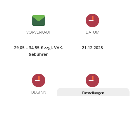
VORVERKAUF
DATUM
29,05 – 34,55 € zzgl. VVK-
21.12.2025
Gebühren
BEGINN
EINLASS
Privatsphäre-Einstellungen ändern
18:00 Uhr
17:00 Uhr
Historie der Privatsphäre-Einstellungen
Einwilligungen widerrufen