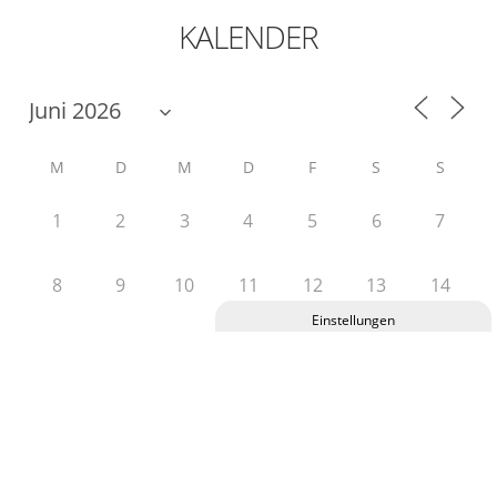
KALENDER
M
D
M
D
F
S
S
1
2
3
4
5
6
7
8
9
10
11
12
13
14
15
16
17
18
19
20
21
Privatsphäre-Einstellungen ändern
Historie der Privatsphäre-Einstellungen
22
23
24
25
26
27
28
Einwilligungen widerrufen
29
30
1
2
3
4
5