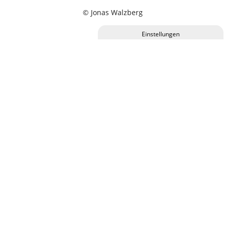
© Jonas Walzberg
Privatsphäre-Einstellungen ändern
Historie der Privatsphäre-Einstellungen
Einwilligungen widerrufen