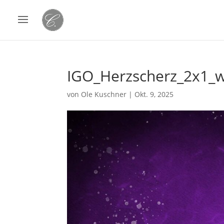
IGO_Herzscherz_2x1_
von
Ole Kuschner
|
Okt. 9, 2025