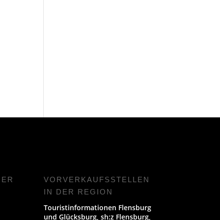
NER
VORVERKAUFS­STELLEN
IN DER REGION
Touristinformationen Flensburg
und Glücksburg, sh:z Flensburg,