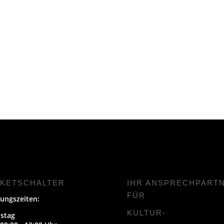
CKETSCHALTER
IHR ANSPRECHPART
FÜR
ungszeiten:
KULTUR-
stag