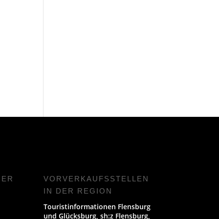
NER
VORVERKAUFS­STELLEN
IN DER REGION
Touristinformationen Flensburg
und Glücksburg, sh:z Flensburg,