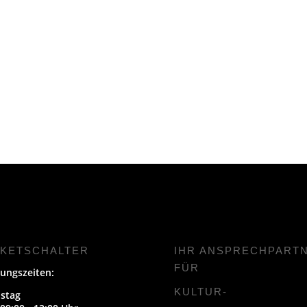
CKETSCHALTER
IHR ANSPRECHPART
FÜR
ungszeiten:
KULTUR-
stag