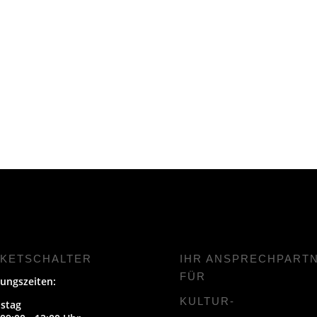
CKETSCHALTER
IHR ANSPRECHPART
FÜR
ungszeiten:
KULTUR-
stag