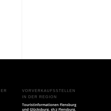
NER
VORVERKAUFS­STELLEN
IN DER REGION
Touristinformationen Flensburg
und Glücksburg, sh:z Flensburg,