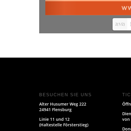
2(1/2)
BESUCHEN SIE UNS
TI
Alter Husumer Weg 222
Öffn
24941 Flensburg
Dien
Linie 11 und 12
von 
(Haltestelle Försterstieg)
Don